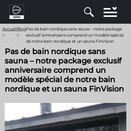
Aller
au
contenu
principal
Fil
Accueil
Blog
Pas de bain nordique sans sauna – notre package
d'Ariane
>
>
exclusif anniversaire comprend un modèle spécial
de notre bain nordique et un sauna FinVision
Pas de bain nordique sans
sauna – notre package exclusif
anniversaire comprend un
modèle spécial de notre bain
nordique et un sauna FinVision