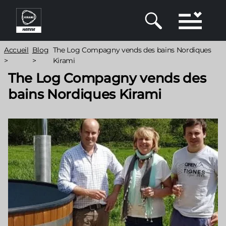
Aller
au
contenu
principal
Fil
Accueil
Blog
The Log Compagny vends des bains Nordiques
d'Ariane
>
>
Kirami
The Log Compagny vends des
bains Nordiques Kirami