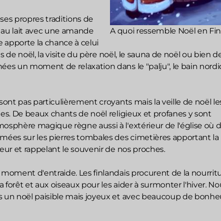
ses propres traditions de
iz au lait avec une amande
A quoi ressemble Noël en Fin
 apporte la chance à celui
epas de noël, la visite du père noël, le sauna de noël ou bien 
nées un moment de relaxation dans le "palju", le bain nord
 sont pas particulièrement croyants mais la veille de noël le
nes. De beaux chants de noël religieux et profanes y sont
osphère magique règne aussi à l'extérieur de l'église où 
umées sur les pierres tombales des cimetières apportant la
leur et rappelant le souvenir de nos proches.
 moment d'entraide. Les finlandais procurent de la nourrit
 forêt et aux oiseaux pour les aider à surmonter l'hiver. No
s un noël paisible mais joyeux et avec beaucoup de bonhe