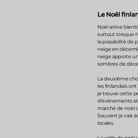
Le Noël finla
Noël arrive bient
surtout lorsque l'
la possibilité de
neige en décembr
neige apporte un
sombres de déc
La deuxième chose
les finlandais on
je trouve cette p
d'évènements et d
marché de noël da
Souvent je vais 
locales.
La veille de noël 