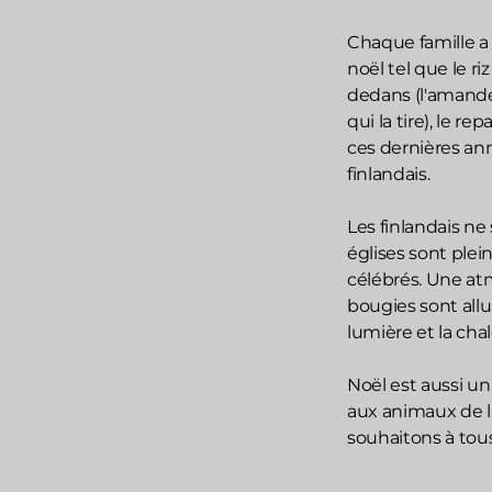
Chaque famille a 
noël tel que le r
dedans (l'amande
qui la tire), le r
ces dernières an
finlandais.
Les finlandais ne
églises sont plei
célébrés. Une atm
bougies sont all
lumière et la cha
Noël est aussi un
aux animaux de la
souhaitons à tou