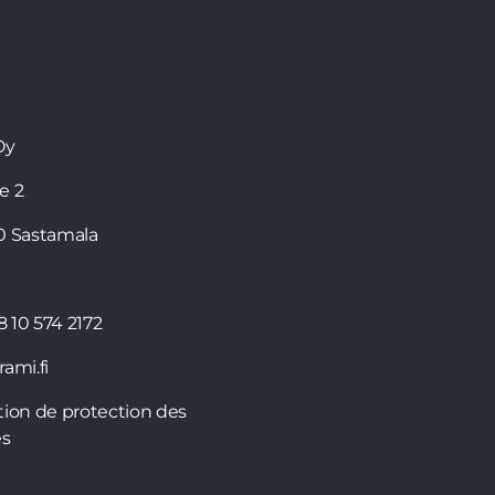
Oy
ie 2
0 Sastamala
8 10 574 2172
ami.fi
tion de protection des
s