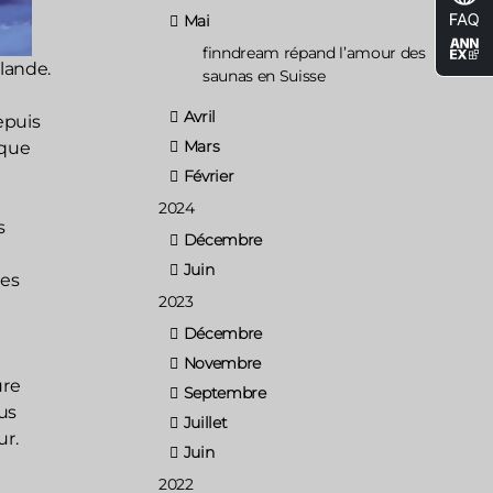
Mai
finndream répand l’amour des
lande.
saunas en Suisse
Avril
depuis
Mars
ique
Février
2024
s
Décembre
Juin
des
2023
Décembre
Novembre
ure
Septembre
us
Juillet
ur.
Juin
2022