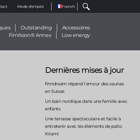
Select
tact
Mode d'emploi
your
language
ques
Outstanding
Accessoires
FinVision® Annex
Low energy
Dernières mises à jour
finndream répand l’amour des saunas
en Suisse
Un bain nordique dans une famille avec
enfants
Une terrasse spectaculaire et facile à
entretenir avec les éléments de patio
Kirami