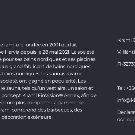
Kirami 
e familiale fondée en 2001 qui fait
 Harvia depuis le 28 mai 2021. La société
Villilänt
 pour ses bains nordiques et ses piscines
FI-3273
e plus grand fabricant de bains nordiques
 bains nordiques, les saunas Kirami
a société, ont gagné en popularité. Les
 sauna, tels qu’un vestiaire, un salon et
Tel:.
+35
e concept Kirami FinVision® Annex, afin de
info@kir
 encore plus complète. La gamme de
irami comprend des barbecues, des
Declara
 décoration extérieure.
donnee