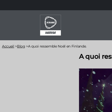
Aller
au
contenu
principal
Fil
Accueil
>
Blog
>
A quoi ressemble Noël en Finlande.
d'Ariane
A quoi re