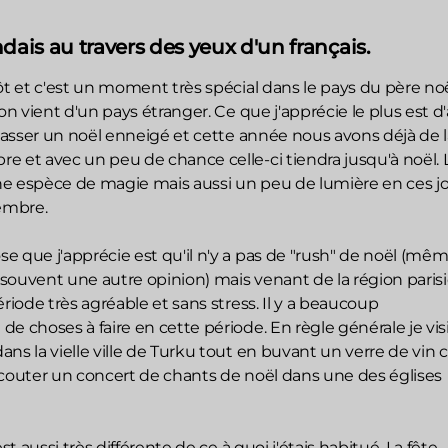
ndais au travers des yeux d'un français.
ôt et c'est un moment très spécial dans le pays du père no
on vient d'un pays étranger. Ce que j'apprécie le plus est d'
 passer un noël enneigé et cette année nous avons déjà de l
e et avec un peu de chance celle-ci tiendra jusqu'à noël. 
e espèce de magie mais aussi un peu de lumière en ces j
embre.
 que j'apprécie est qu'il n'y a pas de "rush" de noël (mêm
t souvent une autre opinion) mais venant de la région pari
ériode très agréable et sans stress. Il y a beaucoup
e choses à faire en cette période. En règle générale je visi
ns la vielle ville de Turku tout en buvant un verre de vin 
écouter un concert de chants de noël dans une des églises
est aussi très différente de ce à quoi j'étais habitué. La fête