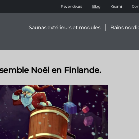
Main
Revendeurs
Blog
Kirami
Con
navigation
Secondary
Saunas extérieurs et modules
Bains nordi
menu
ssemble Noël en Finlande.