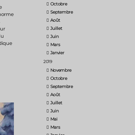
Octobre
e
Septembre
 énorme
Août
s
Juillet
our
du
Juin
rdique
Mars
Janvier
2019
Novembre
Octobre
Septembre
Août
Juillet
Juin
Mai
Mars