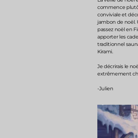
commence plutôt 
conviviale et déc
jambon de noël. U
passez noël en Fi
apporter les cade
traditionnel saun
Kirami.
Je décrirais le n
extrêmement cha
-Julien