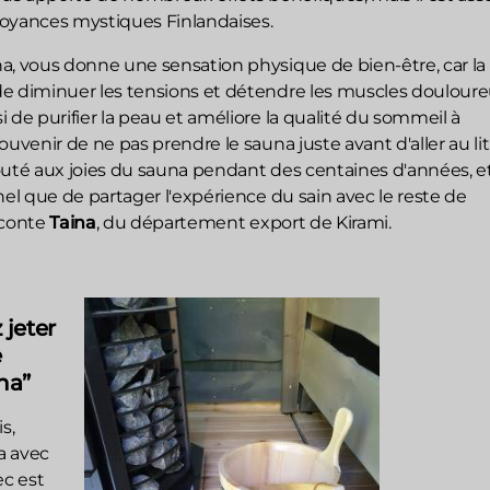
croyances mystiques Finlandaises.
a, vous donne une sensation physique de bien-être, car la
e diminuer les tensions et détendre les muscles douloure
 de purifier la peau et améliore la qualité du sommeil à
ouvenir de ne pas prendre le sauna juste avant d'aller au lit
outé aux joies du sauna pendant des centaines d'années, et
nel que de partager l'expérience du sain avec le reste de
aconte
Taina
, du département export de Kirami.
 jeter
e
na”
s,
a avec
ec est