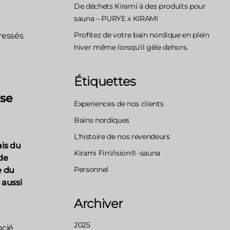
De déchets Kirami à des produits pour
sauna – PURYE x KIRAMI
Profitez de votre bain nordique en plein
ressés
hiver même lorsqu'il gèle dehors.
Étiquettes
ise
Experiences de nos clients
Bains nordiques
L'histoire de nos revendeurs
ais du
Kirami FinVision® -sauna
 de
Personnel
e du
 aussi
Archiver
2025
ocié