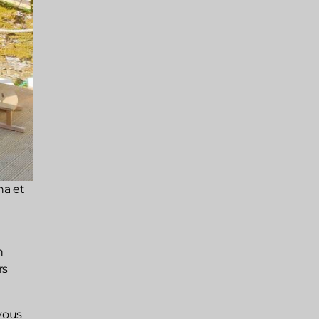
na et
n
rs
 vous