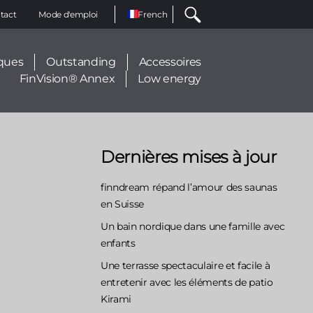
Select
tact
Mode d'emploi
your
language
ques
Outstanding
Accessoires
FinVision® Annex
Low energy
Dernières mises à jour
finndream répand l’amour des saunas
en Suisse
Un bain nordique dans une famille avec
enfants
Une terrasse spectaculaire et facile à
entretenir avec les éléments de patio
Kirami