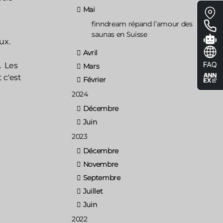
Floa
Mai
me
finndream répand l’amour des
saunas en Suisse
ux.
Avril
.
Les
Mars
 c'est
Février
2024
Décembre
Juin
2023
Décembre
Novembre
Septembre
Juillet
Juin
2022