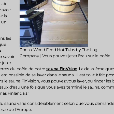
s de
y avoir
r la
e un
ns les
que
Photo: Wood Fired Hot Tubs by The Log
à
Company | Vous pouvez jeter l'eau sur le poêle |
r savoir
e jeter
pierres du poêle de notre
sauna FinVision
. La deuxième que
il est possible de se laver dans le sauna.
Il est tout à fait pos
ans le sauna FinVision, vous pouvez vous laver, ou rincer les
eaux d'eau une fois que vous avez terminé le sauna, com
nas Finlandais."
du sauna varie considérablement selon que vous demande
este de l'Europe.