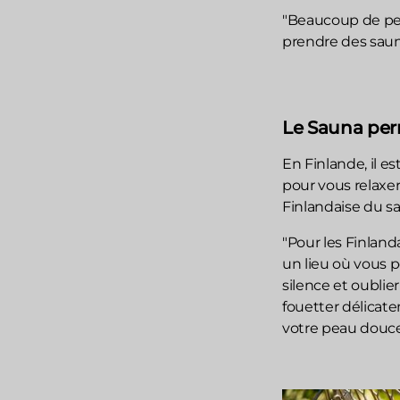
"Beaucoup de per
prendre des saun
Le Sauna perm
En Finlande, il e
pour vous relaxer
Finlandaise du s
"Pour les Finlanda
un lieu où vous 
silence et oublie
fouetter délicate
votre peau douce 