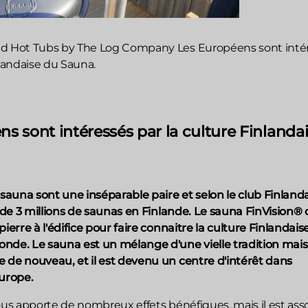
ed Hot Tubs by The Log Company
Les Européens sont inté
nlandaise du Sauna.
s sont intéressés par la culture Finlanda
 sauna sont une inséparable paire et selon le club Finland
s de 3 millions de saunas en Finlande. Le sauna FinVision®
pierre à l'édifice pour faire connaitre la culture Finlandais
nde. Le sauna est un mélange d'une vielle tradition mais
 de nouveau, et il est devenu un centre d'intérêt dans
Europe.
ous apporte de nombreux effets bénéfiques, mais il est ass