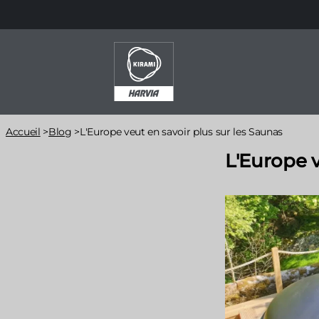
Aller
au
contenu
principal
Fil
Accueil
>
Blog
>
L'Europe veut en savoir plus sur les Saunas
d'Ariane
L'Europe v