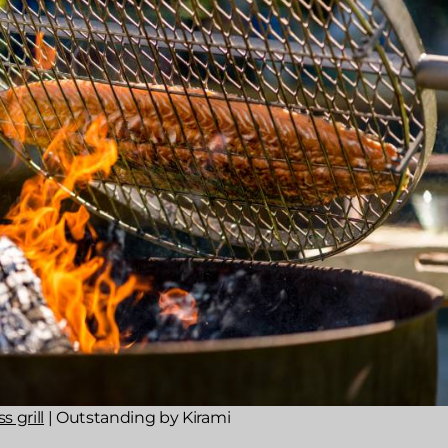
s grill
| Outstanding by Kirami