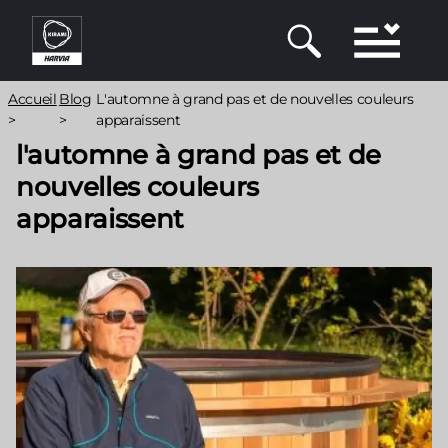
Aller
au
contenu
principal
Fil
Accueil
Blog
L'automne à grand pas et de nouvelles couleurs
d'Ariane
>
>
apparaissent
l'automne à grand pas et de
nouvelles couleurs
apparaissent