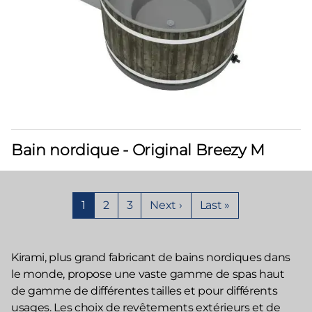
Bain nordique - Original Breezy M
Pagination
Page
1
Page
2
Page
3
Page
Next ›
Dernière
Last »
courante
suivante
page
Kirami, plus grand fabricant de bains nordiques dans
le monde, propose une vaste gamme de spas haut
de gamme de différentes tailles et pour différents
usages. Les choix de revêtements extérieurs et de