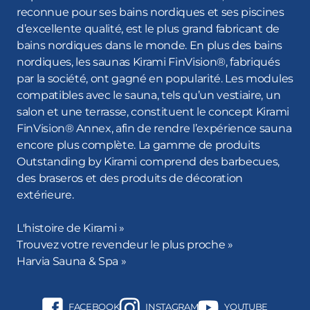
reconnue pour ses bains nordiques et ses piscines
gamme pour des moments de baignade encore plus
d’excellente qualité, est le plus grand fabricant de
appréciables, notre modèle de bain nordique équipé
bains nordiques dans le monde. En plus des bains
de jets de massage pourrait vous intéresser. En effet,
nordiques, les saunas Kirami FinVision®, fabriqués
Kirami a conçu des modèles offrant ces configurations.
par la société, ont gagné en popularité. Les modules
Les moments de détente dans un bain nordique
compatibles avec le sauna, tels qu’un vestiaire, un
équipé de jets de massage sont encore plus
salon et une terrasse, constituent le concept Kirami
savoureux et vous tirez le meilleur de votre spa.
FinVision® Annex, afin de rendre l’expérience sauna
A l’heure actuelle, équiper son bain nordique de LED
encore plus complète. La gamme de produits
design est tout à fait tendance. Lorsque les lumières
Outstanding by Kirami comprend des barbecues,
illuminent le spa au coucher du soleil, l’ambiance est
des braseros et des produits de décoration
juste magique. En effet, ce superbe éclairage installé
extérieure.
en toute sécurité crée une ambiance cosy et vous
apprécierez davantage votre moment de baignade.
L'histoire de Kirami »
Parmi les options supplémentaires qui procurent plus
Trouvez votre revendeur le plus proche »
de confort et de sécurité, il y a les couvercles, les
Harvia Sauna & Spa »
marches, les portes-boissons, ainsi que les serviettes
haut de gamme et les accessoires de qualité
supérieure. Les bains nordiques Kirami et leurs
FACEBOOK
INSTAGRAM
YOUTUBE