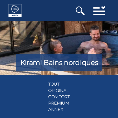
Aller
au
contenu
principal
Kirami Bains nordiques
TOUT
ORIGINAL
COMFORT
PREMIUM
ANNEX