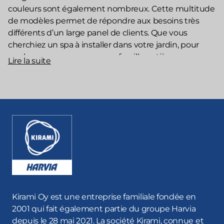
couleurs sont également nombreux. Cette multitude
de modèles permet de répondre aux besoins très
différents d’un large panel de clients. Que vous
cherchiez un spa à installer dans votre jardin, pour
quelques personnes ou une famille entière, ou un
Lire la suite
modèle plus spacieux à installer sur la terrasse d’une
maison de vacances et capable d’accueillir plusieurs
amis, nous avons ce qu’il vous faut. En plus des
différentes tailles et possibilités de revêtements
extérieurs, de nombreuses options et accessoires
supplémentaires feront de votre spa un modèle
unique en son genre.
Un bain nordique à balles ou
équipé de lumières ? C’est possible
Kirami Oy est une entreprise familiale fondée en
!
2001 qui fait également partie du groupe Harvia
depuis le 28 mai 2021. La société Kirami, connue et
Si vous êtes en quête d’un modèle plus haut de