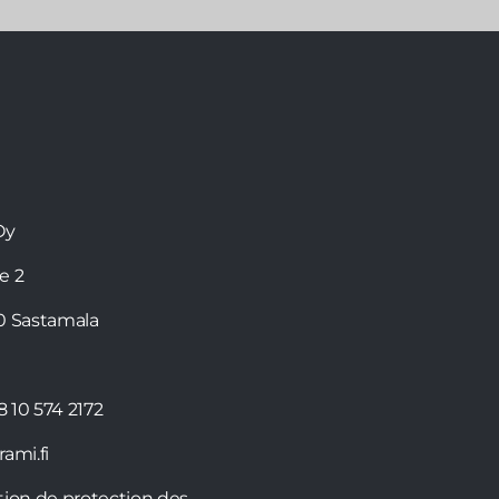
Oy
ie 2
0 Sastamala
8 10 574 2172
ami.fi
tion de protection des