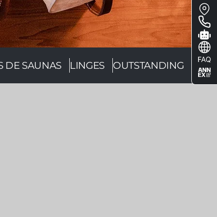
Floa
me
S DE SAUNAS
LINGES
OUTSTANDING