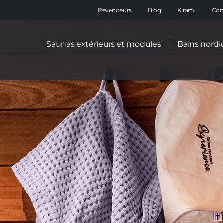
Main
Revendeurs
Blog
Kirami
Con
navigation
Secondary
Saunas extérieurs et modules
Bains nordi
menu