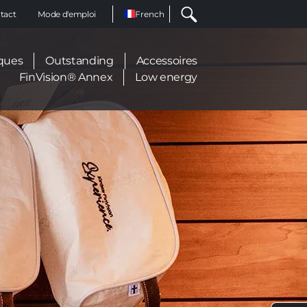
Select
tact
Mode d'emploi
your
language
ques
Outstanding
Accessoires
FinVision® Annex
Low energy