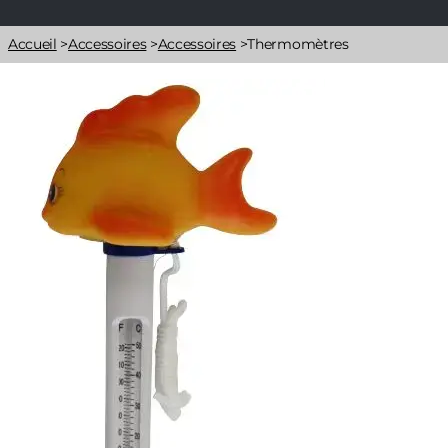
Fil
Accueil
>
Accessoires
>
Accessoires
>
Thermomètres
d'Ariane