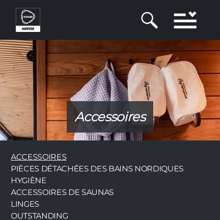
Aller
au
contenu
principal
Accessoires
Category
ACCESSOIRES
PIÈCES DÉTACHÉES DES BAINS NORDIQUES
HYGIÈNE
ACCESSOIRES DE SAUNAS
LINGES
OUTSTANDING