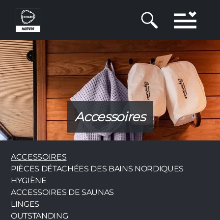
Aller
au
contenu
principal
Accessoires
Category
ACCESSOIRES
PIÈCES DÉTACHÉES DES BAINS NORDIQUES
HYGIÈNE
ACCESSOIRES DE SAUNAS
LINGES
OUTSTANDING