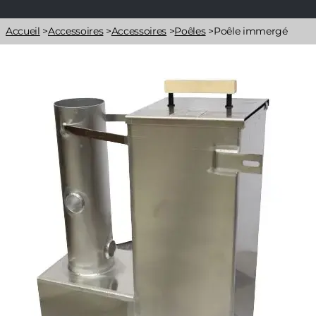
Fil
Accueil
>
Accessoires
>
Accessoires
>
Poêles
>
Poêle immergé
d'Ariane