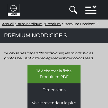
Aller
au
contenu
principal
Fil
Accueil
>
Bains nordiques
>
Premium
>
Premium NordicIce S
d'Ariane
PREMIUM NORDICICE S
A cause des impératifs techniques, les coloris sur les
photos peuvent différer légèrement des coloris réels.
Télécharger la fiche
Produit en PDF
Dimensions
Voir le revendeur le plus